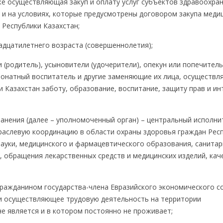
же осуществляющая закуп и оплату услуг субъектов здравоохран
 на условиях, которые предусмотрены договором закупа меди
 Республики Казахстан;
надцатилетнего возраста (совершеннолетия);
 (родитель), усыновители (удочерители), опекун или попечитель
ронатный воспитатель и другие заменяющие их лица, осуществл
 Казахстан заботу, образование, воспитание, защиту прав и ин
ранения (далее – уполномоченный орган) – центральный исполн
раслевую координацию в области охраны здоровья граждан Рес
ауки, медицинского и фармацевтического образования, санитар
 обращения лекарственных средств и медицинских изделий, кач
гражданином государства-члена Евразийского экономического с
ии осуществляющее трудовую деятельность на территории
е является и в котором постоянно не проживает;