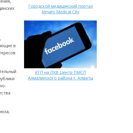
ения,
Городской медицинский портал
цинских
Almaty Medical City
,
яющие в
тересов
ительный
КГП на ПХВ Центр ПМСП
Алмалинского района г. Алматы
публики
но-
ества
оюза,