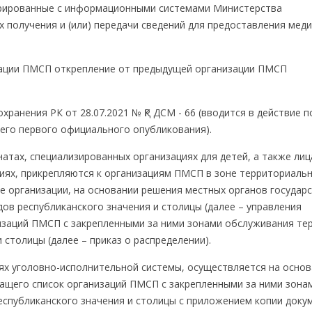
рированные с информационными системами Министерства
х получения и (или) передачи сведений для предоставления мед
изации ПМСП открепление от предыдущей организации ПМСП
хранения РК от 28.07.2021 № ҚР ДСМ - 66 (вводится в действие п
 его первого официального опубликования).
атах, специализированных организациях для детей, а также лиц
ях, прикрепляются к организациям ПМСП в зоне территориаль
 организации, на основании решения местных органов государ
ов республиканского значения и столицы (далее – управления
изаций ПМСП с закрепленными за ними зонами обслуживания те
 столицы (далее – приказ о распределении).
ях уголовно-исполнительной системы, осуществляется на осно
ащего список организаций ПМСП с закрепленными за ними зона
еспубликанского значения и столицы с приложением копии доку