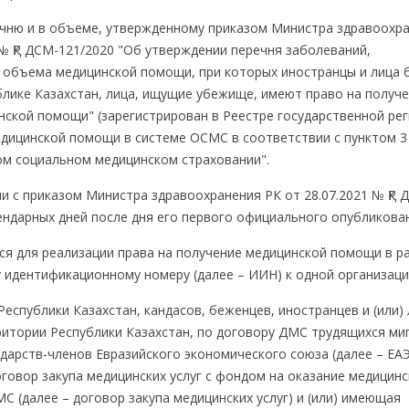
чню и в объеме, утвержденному приказом Министра здравоохр
 № ҚР ДСМ-121/2020 "Об утверждении перечня заболеваний,
 объема медицинской помощи, при которых иностранцы и лица 
лике Казахстан, лица, ищущие убежище, имеют право на получ
ской помощи" (зарегистрирован в Реестре государственной ре
едицинской помощи в системе ОСМС в соответствии с пунктом 3
ом социальном медицинском страховании".
и с приказом Министра здравоохранения РК от 28.07.2021 № ҚР Д
лендарных дней после дня его первого официального опубликован
ся для реализации права на получение медицинской помощи в р
 идентификационному номеру (далее – ИИН) к одной организац
спублики Казахстан, кандасов, беженцев, иностранцев и (или) 
итории Республики Казахстан, по договору ДМС трудящихся ми
дарств-членов Евразийского экономического союза (далее – ЕА
овор закупа медицинских услуг с фондом на оказание медицин
С (далее – договор закупа медицинских услуг) и (или) имеющая