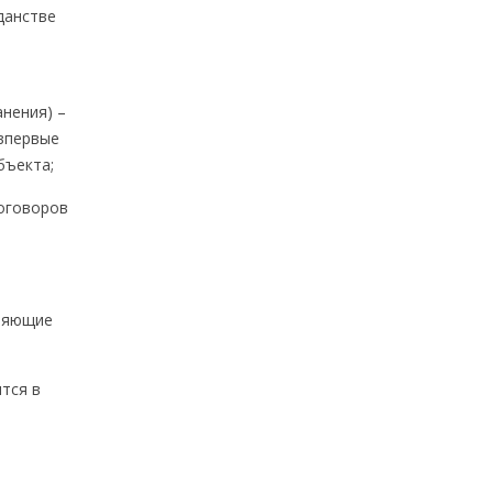
жданстве
нения) –
впервые
бъекта;
договоров
вляющие
ится в