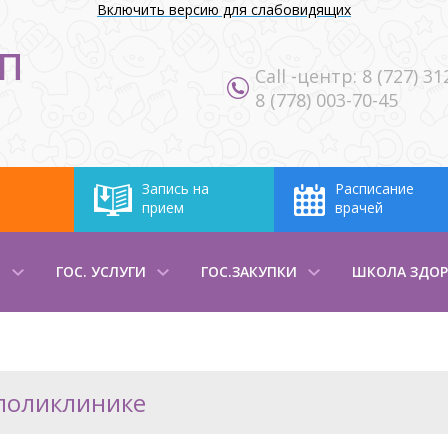
Включить версию для слабовидящих
П
Call -центр: 8 (727) 31
ы
8 (778) 003-70-45
Запись на
Расписание
прием
врачей
М
ГОС. УСЛУГИ
ГОС.ЗАКУПКИ
ШКОЛА ЗДОР
поликлинике