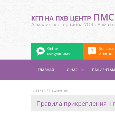
ПМС
КГП НА ПХВ ЦЕНТР
Алмалинского района УОЗ г.Алмат
Online
Вопросы
консультация
ответы
ГЛАВНАЯ
О НАС
ПАЦИЕНТА
Главная
/
Пациентам
Правила прикрепления к 