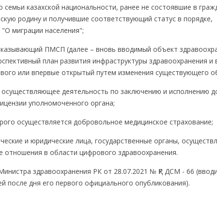
его семьи казахской национальности, ранее не состоявшие в гра
скую родину и получившие соответствующий статус в порядке,
"О миграции населения";
оказывающий ПМСП (далее – вновь вводимый объект здравоохра
спективный план развития инфраструктуры здравоохранения и 
ового или впервые открытый путем изменения существующего о
о, осуществляющее деятельность по заключению и исполнению 
ицензии уполномоченного органа;
торого осуществляется добровольное медицинское страхование;
ические и юридические лица, государственные органы, осущест
е отношения в области цифрового здравоохранения.
инистра здравоохранения РК от 28.07.2021 № ҚР ДСМ - 66 (ввод
ей после дня его первого официального опубликования).