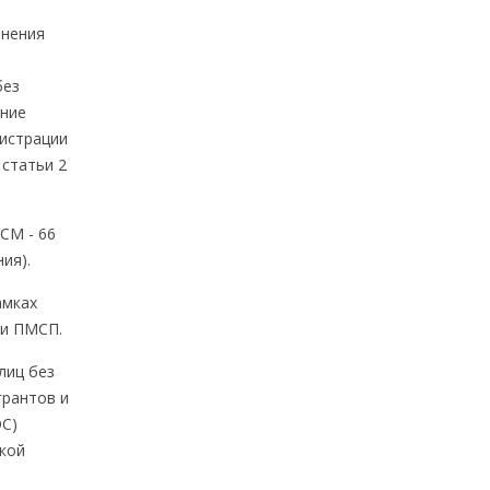
анения
без
ение
гистрации
 статьи 2
СМ - 66
ия).
амках
ии ПМСП.
лиц без
грантов и
ЭС)
ской