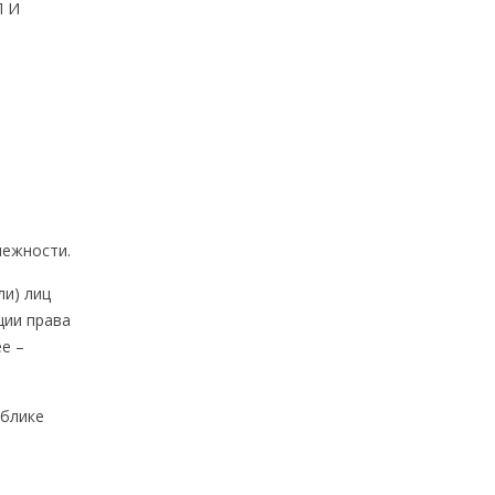
П И
лежности.
ли) лиц
ции права
е –
ублике