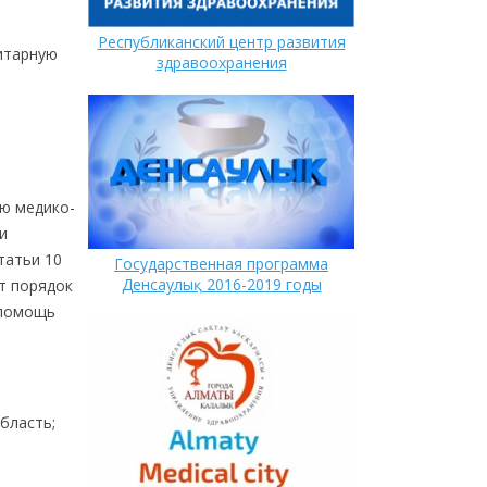
Республиканский центр развития
итарную
здравоохранения
ую медико-
и
татьи 10
Государственная программа
Денсаулық 2016-2019 годы
ют порядок
 помощь
область;