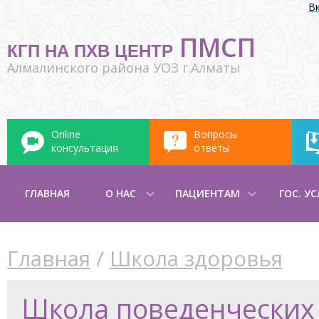
В
ПМСП
КГП НА ПХВ ЦЕНТР
Алмалинского района УОЗ г.Алматы
Online
Вопросы
консультация
ответы
ГЛАВНАЯ
О НАС
ПАЦИЕНТАМ
ГОС. У
Главная
/
Школа здоровья
Школа поведенческих